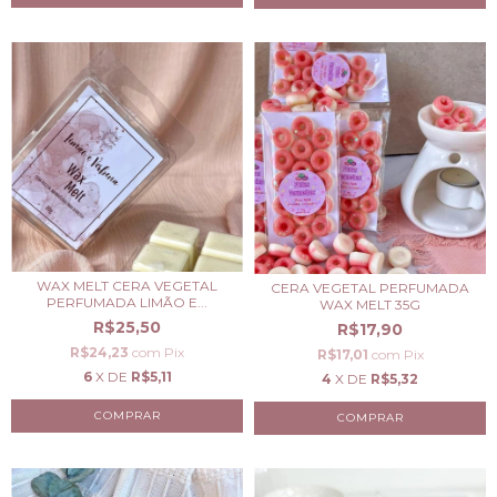
WAX MELT CERA VEGETAL
CERA VEGETAL PERFUMADA
PERFUMADA LIMÃO E...
WAX MELT 35G
R$25,50
R$17,90
R$24,23
com
Pix
R$17,01
com
Pix
6
X DE
R$5,11
4
X DE
R$5,32