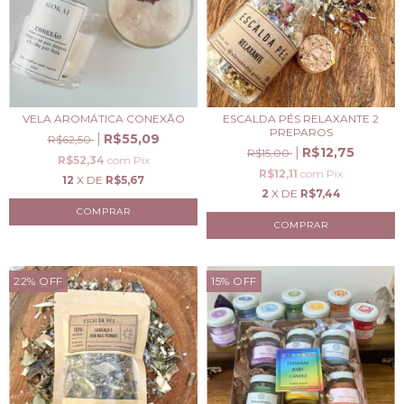
VELA AROMÁTICA CONEXÃO
ESCALDA PÉS RELAXANTE 2
PREPAROS
R$55,09
R$62,50
R$12,75
R$15,00
R$52,34
com
Pix
R$12,11
com
Pix
12
X DE
R$5,67
2
X DE
R$7,44
22
%
OFF
15
%
OFF