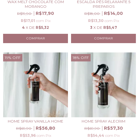
WAX MELT CHOCOLATE COM
ESCALDA PÉS RELAXANTE 5
MORANGO
PREPAROS
R$17,90
R$14,00
R$19,90
R$18,00
R$17,01
com
Pix
R$13,30
com
Pix
4
X DE
R$5,32
3
X DE
R$5,47
COMPRAR
19
%
OFF
18
%
OFF
HOME SPRAY VANILLA HOME
HOME SPRAY ALECRIM
R$56,80
R$57,30
R$69,90
R$69,90
R$53,96
com
Pix
R$54,44
com
Pix