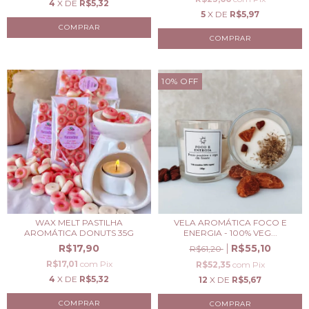
4
X DE
R$5,32
5
X DE
R$5,97
10
%
OFF
WAX MELT PASTILHA
VELA AROMÁTICA FOCO E
AROMÁTICA DONUTS 35G
ENERGIA - 100% VEG...
R$17,90
R$55,10
R$61,20
R$17,01
com
Pix
R$52,35
com
Pix
4
X DE
R$5,32
12
X DE
R$5,67