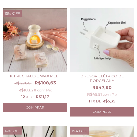
15
%
OFF
KIT RECHAUD E WAX MELT
DIFUSOR ELÉTRICO DE
PORCELANA
R$108,63
R$127,80
R$47,90
R$103,20
com
Pix
R$45,51
com
Pix
12
X DE
R$11,17
11
X DE
R$5,35
COMPRAR
14
%
OFF
15
%
OFF