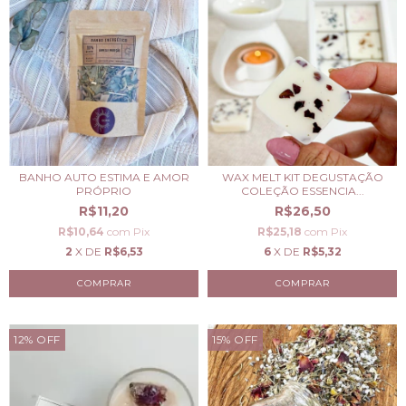
BANHO AUTO ESTIMA E AMOR
WAX MELT KIT DEGUSTAÇÃO
PRÓPRIO
COLEÇÃO ESSENCIA...
R$11,20
R$26,50
R$10,64
com
Pix
R$25,18
com
Pix
2
X DE
R$6,53
6
X DE
R$5,32
12
%
OFF
15
%
OFF