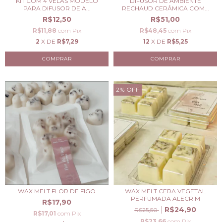
KIT COM 4 VELAS MODELO
DIFUSOR DE AMBIENTE
PARA DIFUSOR DE A...
RECHAUD CERÂMICA COM...
R$12,50
R$51,00
R$11,88
com
Pix
R$48,45
com
Pix
2
X DE
R$7,29
12
X DE
R$5,25
2
%
OFF
WAX MELT FLOR DE FIGO
WAX MELT CERA VEGETAL
PERFUMADA ALECRIM
R$17,90
R$24,90
R$25,50
R$17,01
com
Pix
R$23,66
com
Pix