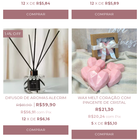
12
X DE
R$5,84
12
X DE
R$5,89
14
%
OFF
DIFUSOR DE AROMAS ALECRIM
WAX MELT CORAÇÃO COM
PINGENTE DE CRISTAL
R$59,90
R$69,90
R$21,30
R$56,91
com
Pix
R$20,24
com
Pix
12
X DE
R$6,16
5
X DE
R$5,10
COMPRAR