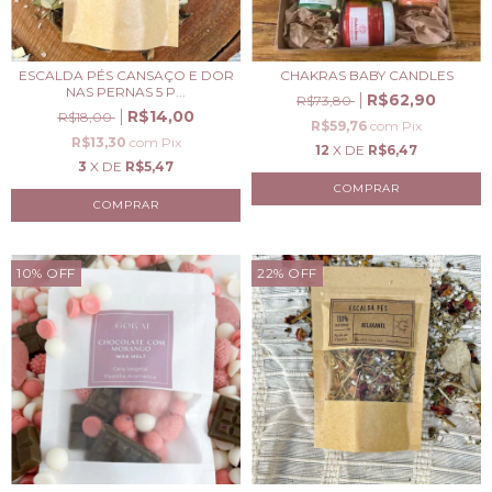
CHAKRAS BABY CANDLES
ESCALDA PÉS CANSAÇO E DOR
NAS PERNAS 5 P...
R$62,90
R$73,80
R$14,00
R$18,00
R$59,76
com
Pix
R$13,30
com
Pix
12
X DE
R$6,47
3
X DE
R$5,47
10
%
OFF
22
%
OFF