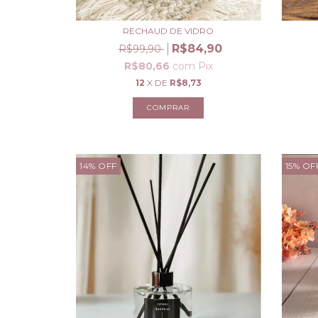
RECHAUD DE VIDRO
R$84,90
R$99,90
R$80,66
com
Pix
12
X DE
R$8,73
14
%
OFF
15
%
OF