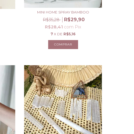
MINI HOME SPRAY BAMBOO
D
R$29,90
R$35,28
R$28,41
com
Pix
7
X DE
R$5,16