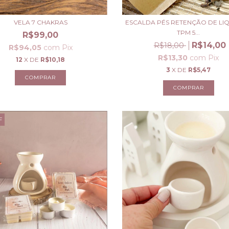
VELA 7 CHAKRAS
ESCALDA PÉS RETENÇÃO DE LIQ
TPM 5...
R$99,00
R$14,00
R$18,00
R$94,05
com
Pix
R$13,30
com
Pix
12
X DE
R$10,18
3
X DE
R$5,47
F