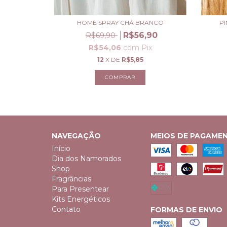
HOME SPRAY CHÁ BRANCO
PI
R$56,90
R$69,90
R$54,06
com
Pix
12
X DE
R$5,85
NAVEGAÇÃO
MEIOS DE PAGAME
Início
Dia dos Namorados
Shop
Fragrâncias
Para Presentear
Kits Energéticos
Contato
FORMAS DE ENVIO