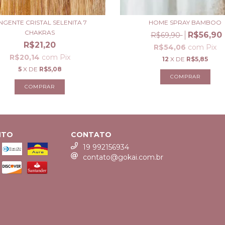
NGENTE CRISTAL SELENITA 7
HOME SPRAY BAMBOO
CHAKRAS
R$56,90
R$69,90
R$21,20
R$54,06
com
Pix
R$20,14
com
Pix
12
X DE
R$5,85
5
X DE
R$5,08
NTO
CONTATO
19 992156934
contato@gokai.com.br