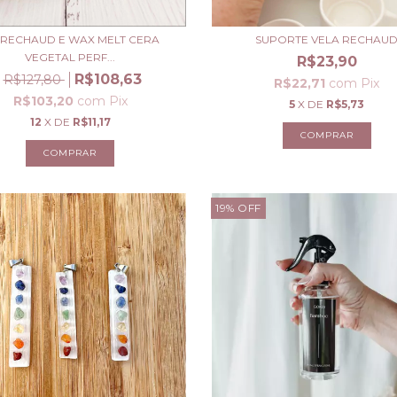
T RECHAUD E WAX MELT CERA
SUPORTE VELA RECHAU
VEGETAL PERF...
R$23,90
R$108,63
R$127,80
R$22,71
com
Pix
R$103,20
com
Pix
5
X DE
R$5,73
12
X DE
R$11,17
19
%
OFF