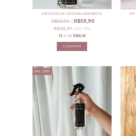
DIFUSOR DE AROMAS BAMBOO
KI
R$59,90
R$69,90
R$56,91
com
Pix
12
X DE
R$6,16
19
%
OFF