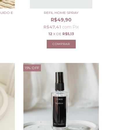
UIDO E
REFIL HOME SPRAY
R$49,90
R$47,41
com
Pix
12
X DE
R$5,13
COMPRAR
15
%
OFF