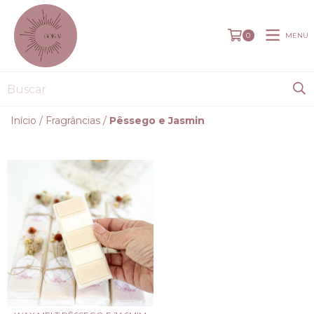
MENU
0
Início
/
Fragrâncias
/
Pêssego e Jasmin