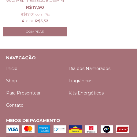
WAX MELT PÊSSEGO E JASMIM
R$17,90
R$17,01
com
Pix
4
X DE
R$5,32
NAVEGAÇÃO
Início
Dia dos Namorados
Shop
Fragrâncias
Para Presentear
Kits Energéticos
Contato
MEIOS DE PAGAMENTO