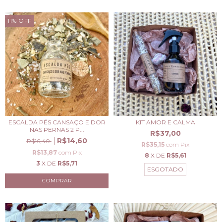
11
%
OFF
ESCALDA PÉS CANSAÇO E DOR
KIT AMOR E CALMA
NAS PERNAS 2 P...
R$37,00
R$14,60
R$16,40
R$35,15
com
Pix
R$13,87
com
Pix
8
X DE
R$5,61
3
X DE
R$5,71
ESGOTADO