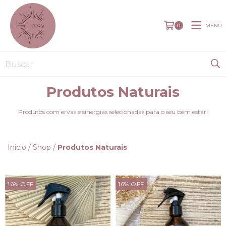
MENU
0
Produtos Naturais
Produtos com ervas e sinergias selecionadas para o seu bem estar!
Início
/
Shop
/
Produtos Naturais
16
%
OFF
16
%
OFF