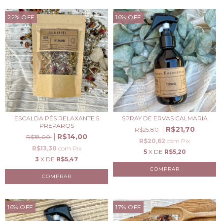
22
%
OFF
16
%
OFF
ESCALDA PÉS RELAXANTE 5
SPRAY DE ERVAS CALMARIA
PREPAROS
R$21,70
R$25,80
R$14,00
R$18,00
R$20,62
com
Pix
R$13,30
com
Pix
5
X DE
R$5,20
3
X DE
R$5,47
16
%
OFF
17
%
OFF