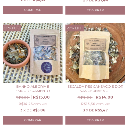
2
X DE
R$7,44
25
%
OFF
22
%
OFF
BANHO ALEGRIA E
ESCALDA PÉS CANSAÇO E DOR
EMPODERAMENTO
NAS PERNAS 5 P...
R$15,00
R$14,00
R$19,90
R$18,00
R$14,25
com
Pix
R$13,30
com
Pix
3
X DE
R$5,86
3
X DE
R$5,47