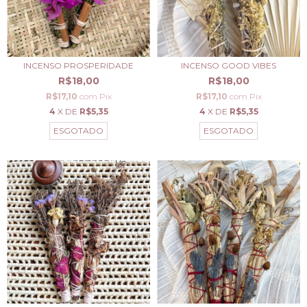
INCENSO PROSPERIDADE
INCENSO GOOD VIBES
R$18,00
R$18,00
R$17,10
com
Pix
R$17,10
com
Pix
4
X DE
R$5,35
4
X DE
R$5,35
ESGOTADO
ESGOTADO