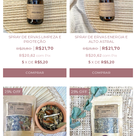
SPRAY DE ERVAS LIMPEZA E
SPRAY DE ERVAS ENERGIA E
PROTEÇÃO
ALTO ASTRAL
R$21,70
R$21,70
R$25,80
R$25,80
R$20,62
com
Pix
R$20,62
com
Pix
5
X DE
R$5,20
5
X DE
R$5,20
25
%
OFF
25
%
OFF