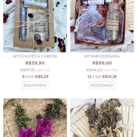
KIT DOS PÉS A CABEÇA
KIT EMPODERADA
R$39,90
R$99,00
R$37,91
com
Pix
R$94,05
com
Pix
9
X DE
R$5,39
12
X DE
R$10,18
ESGOTADO
ESGOTADO