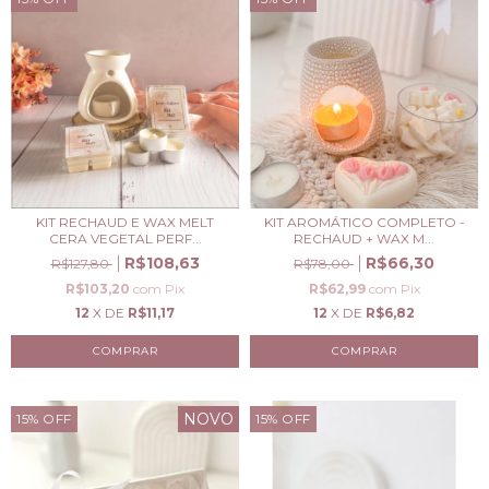
KIT RECHAUD E WAX MELT
KIT AROMÁTICO COMPLETO -
CERA VEGETAL PERF...
RECHAUD + WAX M...
R$108,63
R$66,30
R$127,80
R$78,00
R$103,20
com
Pix
R$62,99
com
Pix
12
X DE
R$11,17
12
X DE
R$6,82
NOVO
15
%
OFF
15
%
OFF