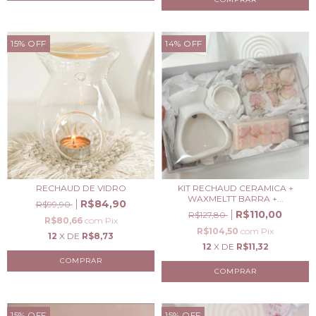
15
%
OFF
14
%
OFF
RECHAUD DE VIDRO
KIT RECHAUD CERAMICA +
WAXMELTT BARRA +...
R$84,90
R$99,90
R$110,00
R$127,80
R$80,66
com
Pix
R$104,50
com
Pix
12
X DE
R$8,73
12
X DE
R$11,32
COMPRAR
15
%
OFF
15
%
OFF