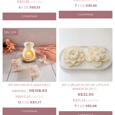
R$21,95
com
Pix
7
X DE
R$5,66
5
X DE
R$5,53
COMPRAR
15
%
OFF
KIT RECHAUD E WAX MELT
KIT 2 VELAS FLOR DE LÓTUS E
BANDEJA DE C...
R$108,63
R$127,80
R$32,90
R$103,20
com
Pix
R$31,26
com
Pix
12
X DE
R$11,17
7
X DE
R$5,68
COMPRAR
COMPRAR