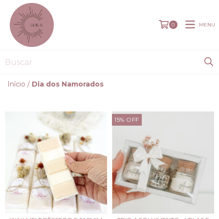
MENU
0
Início
/
Dia dos Namorados
15
%
OFF