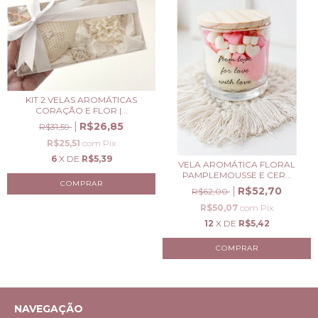
KIT 2 VELAS AROMÁTICAS
CORAÇÃO E FLOR |...
R$26,85
R$31,59
R$25,51
com
Pix
6
X DE
R$5,39
VELA AROMÁTICA FLORAL
PAMPLEMOUSSE E CER...
R$52,70
R$62,00
R$50,07
com
Pix
12
X DE
R$5,42
NAVEGAÇÃO